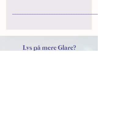
_________________________________________________
Denne elegante og
symmetriske Glare hænger
elegant i et minimalistisk design,
perfekt til at fange enhver
Lys på mere Glare?
solstråle i ethvert rum.
Ædelstenene er Opal og ametyst.
Sign op til vores nyhedsbrev og modtag
strålende inspiration i din indbakke!
Submit
Nabostien 39, Institut for X,
Aarhus C
hello@glare.dk
tlf.:
28723683