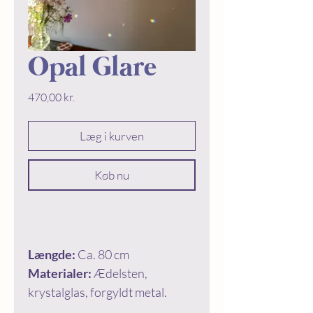
Opal Glare
Price
470,00 kr.
Læg i kurven
Køb nu
Længde:
Ca. 80 cm
Materialer:
Ædelsten,
krystalglas, forgyldt metal.