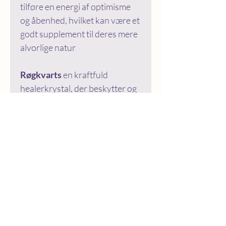
tilføre en energi af optimisme
og åbenhed, hvilket kan være et
godt supplement til deres mere
alvorlige natur
Røgkvarts
en kraftfuld
healerkrystal, der beskytter og
bringer følelsesmæssig balance.
Den understøtter Stenbukkens
jordforbindelse og stabilitet.
Lys på mere Glare?
Sign op til vores nyhedsbrev og modtag