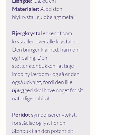
Længde:
Ca. 80 cm
Materialer:
Ædelsten,
blykrystal, guldbelagt metal.
Bjergkrystal
er kendt som
krystallen over alle krystaller.
Den bringer klarhed, harmoni
og healing. Den
støtter stenbukken i at tage
imod ny lærdom - og så er den
også udvalgt, fordi den lille
bjerg
ged skal have noget fra sit
naturlige habitat.
Peridot
symboliserer vækst,
forståelse og lys. For en
Stenbuk kan den potentielt